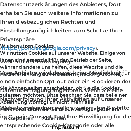
Datenschutzerklärungen des Anbieters, Dort
erhalten Sie auch weitere Informationen zu
Ihren diesbezüglichen Rechten und
Einstellungsmöglichkeiten zum Schutze Ihrer
Privatsphäre
Wir benutzen Cookies
(
https://policies.google.com/privacy
).
Wir nutzen Cookies auf unserer Website. Einige von
ihnen sind essenziell für den Betrieb der Seite,
Widerruf der Einwilligung:
während andere uns helfen, diese Website und die
Vom Anbieter wird derzeit keine Möglichkeit für
Nutzererfahrung zu verbessern (Tracking Cookies).
einen einfachen Opt-out oder ein Blockieren der
Sie können selbst entscheiden, ob Sie die Cookies
Datenübertragung angeboten. Wenn Sie eine
zulassen möchten. Bitte beachten Sie, dass bei einer
Nachverfolgung Ihrer Aktivitäten auf unserer
Ablehnung womöglich nicht mehr alle
Website verhindern wollen, widerrufen Sie bitte
Funktionalitäten der Seite zur Verfügung stehen.
im Cookie-Consent-Tool Ihre Einwilligung für die
Akzeptieren
Ablehnen
entsprechende Cookie-Kategorie oder alle
Impressum