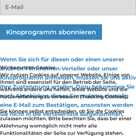
Kinoprogramm abonnieren
Wenn Sie sich für diesen oder einen unserer
Wir benutzen Cookies
anderen Filmthemen-Verteiler oder unser
Wir nutzen Cookies auf unserer Website. Einige von
Kinoprogramm anmelden, müssen Sie uns aktiv
ihnen sind essenziell für den Betrieb der Seite,
Ihre Zustimmung erteilen. Dazu bekommen Sie
während andere uns helfen, diese Website und die
nach Abschicken dieses Formulares einmalig
Nutzererfahrung zu verbessern (Tracking Cookies).
eine E-Mail zum Bestätigen, ansonsten werden
Sie können selbst entscheiden, ob Sie die Cookies
Sie nicht in die Verteilerliste aufgenommen.
zulassen möchten. Bitte beachten Sie, dass bei einer
Ablehnung womöglich nicht mehr alle
Funktionalitäten der Seite zur Verfügung stehen.